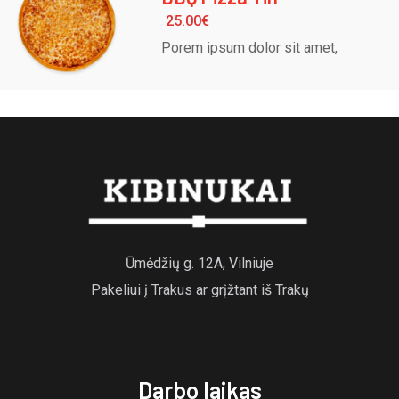
25.00
€
Porem ipsum dolor sit amet,
Ūmėdžių g. 12A, Vilniuje
Pakeliui į Trakus ar grįžtant iš Trakų
Darbo laikas