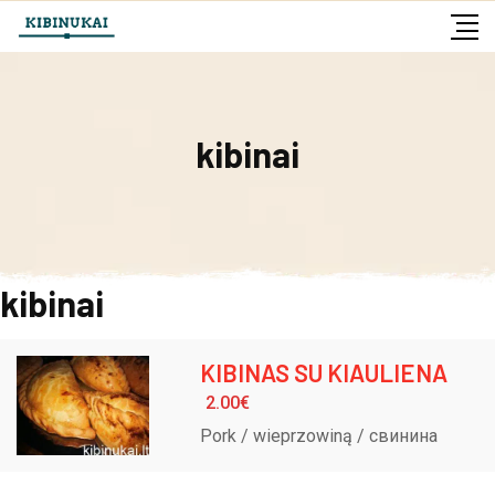
Skip
to
content
kibinai
kibinai
KIBINAS SU KIAULIENA
2.00
€
Pork / wieprzowiną / свинина